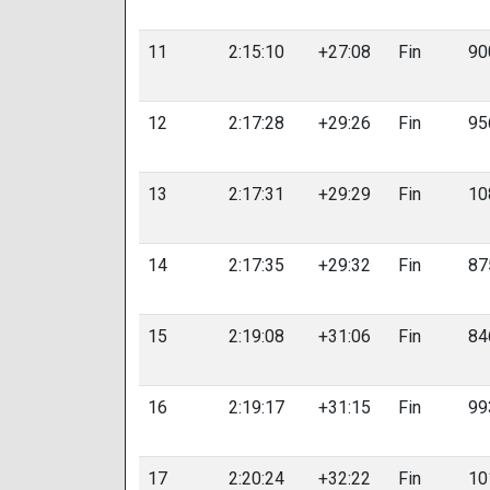
11
2:15:10
+27:08
Fin
90
12
2:17:28
+29:26
Fin
95
13
2:17:31
+29:29
Fin
10
14
2:17:35
+29:32
Fin
87
15
2:19:08
+31:06
Fin
84
16
2:19:17
+31:15
Fin
99
17
2:20:24
+32:22
Fin
10