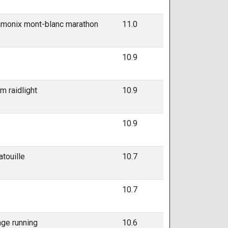
monix mont-blanc marathon
11.0
10.9
m raidlight
10.9
10.9
atouille
10.7
10.7
age running
10.6