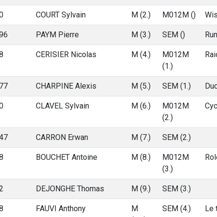
0
COURT Sylvain
M (2.)
M012M ()
Wis
96
PAYM Pierre
M (3.)
SEM ()
Run
8
CERISIER Nicolas
M (4.)
M012M
Rai
(1.)
77
CHARPINE Alexis
M (5.)
SEM (1.)
Duc
0
CLAVEL Sylvain
M (6.)
M012M
Cyc
(2.)
47
CARRON Erwan
M (7.)
SEM (2.)
8
BOUCHET Antoine
M (8.)
M012M
Rol
(3.)
2
DEJONGHE Thomas
M (9.)
SEM (3.)
8
FAUVI Anthony
M
SEM (4.)
Le 