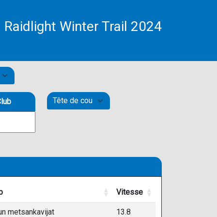
Raidlight Winter Trail 2024
lub
b
Vitesse
b
Vitesse
un metsankavijat
13.8