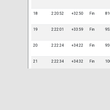
18
2:20:52
+32:50
Fin
81
19
2:22:01
+33:59
Fin
95
20
2:22:24
+34:22
Fin
95
21
2:22:34
+34:32
Fin
10
22
2:23:02
+34:59
Fin
97
23
2:23:10
+35:07
Fin
85
24
2:23:13
+35:11
Fin
10