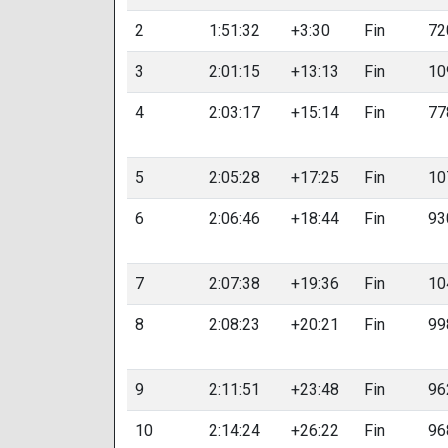
2
1:51:32
+3:30
Fin
72
3
2:01:15
+13:13
Fin
10
4
2:03:17
+15:14
Fin
77
5
2:05:28
+17:25
Fin
10
6
2:06:46
+18:44
Fin
93
7
2:07:38
+19:36
Fin
10
8
2:08:23
+20:21
Fin
99
9
2:11:51
+23:48
Fin
96
10
2:14:24
+26:22
Fin
96