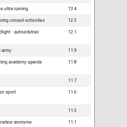
e ultra running
13.4
ning conseil echirolles
12.3
dlight - autourdutrail
12.1
 army
11.9
ling academy uganda
11.8
11.7
ex sport
11.6
11.3
traileur anonyme
11.1