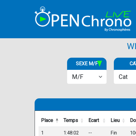
WI
SEXE M/F
CA
Place
Temps
Ecart
Lieu
Do
Place
Temps
Ecart
Lieu
Do
1
1:48:02
--
Fin
10