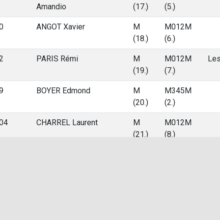
Amandio
(17.)
(5.)
0
ANGOT Xavier
M
M012M
(18.)
(6.)
2
PARIS Rémi
M
M012M
Les
(19.)
(7.)
9
BOYER Edmond
M
M345M
(20.)
(2.)
04
CHARREL Laurent
M
M012M
(21.)
(8.)
4
PAIRIS Julien
M
M012M
(22.)
(9.)
1
GUILLIER Quentin
M
M012M
Tri
(23.)
(10.)
38
BELNOU Léo
M
SEM (7.)