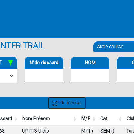
NTER TRAIL
T
N°de dossard
NOM
C
Plein écran
ssard
Nom Prénom
M/F
Cat.
Clu
ssard
Nom Prénom
M/F
Cat.
Clu
68
UPITIS Uldis
M (1.)
SEM ()
Tur