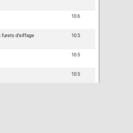
10.6
 furets d'eiffage
10.5
10.5
10.5
10.4
bike du dauphine
10.4
10.4