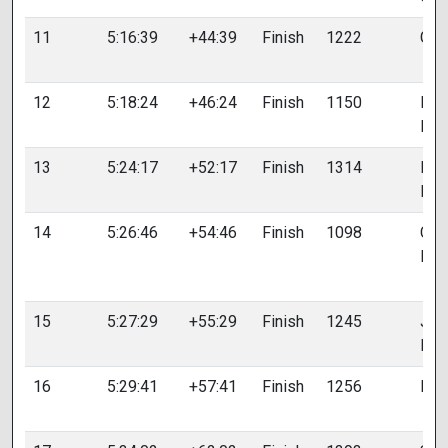
11
5:16:39
+44:39
Finish
1222
GUT
12
5:18:24
+46:24
Finish
1150
DO
Nic
13
5:24:17
+52:17
Finish
1314
MO
Flor
14
5:26:46
+54:46
Finish
1098
CH
Hic
15
5:27:29
+55:29
Finish
1245
JO
Ro
16
5:29:41
+57:41
Finish
1256
LAI