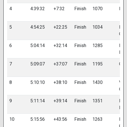
4
4:39:32
+7:32
Finish
1070
BRU
5
4:54:25
+22:25
Finish
1034
BER
Gui
6
5:04:14
+32:14
Finish
1285
MAG
Emm
7
5:09:07
+37:07
Finish
1195
GAU
8
5:10:10
+38:10
Finish
1430
VA
Oliv
9
5:11:14
+39:14
Finish
1351
POT
Mart
10
5:15:56
+43:56
Finish
1263
LE 
Clé