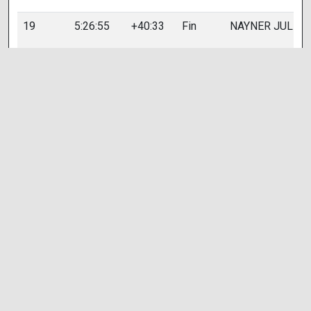
19
5:26:55
+40:33
Fin
NAYNER JULIEN
20
5:27:37
+41:16
Fin
BREFFI
FERDINAND
21
5:28:45
+42:23
Fin
FINE NICOLAS
22
5:28:45
+42:23
Fin
RICHEDA
CHRISTOPHE
23
5:33:50
+47:29
Fin
FEUGIER AXEL
24
5:34:55
+48:33
Fin
MOUCHARD
GAËTAN
25
5:35:04
+48:42
Fin
BALAN DAMIEN