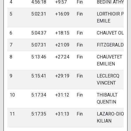
4
4:56:18
+9:57
Fin
BEDINI ATHYS
5
5:02:31
+16:09
Fin
LORTHIOIR PAU
EMILE
6
5:04:37
+18:15
Fin
CHAUVET OLIVI
7
5:07:31
+21:09
Fin
FITZGERALD T
8
5:13:46
+27:24
Fin
CHAUVETET
EMILIEN
9
5:15:41
+29:19
Fin
LECLERCQ
VINCENT
10
5:17:34
+31:12
Fin
THIBAULT
QUENTIN
11
5:17:35
+31:13
Fin
LAZARO-DION
KILIAN