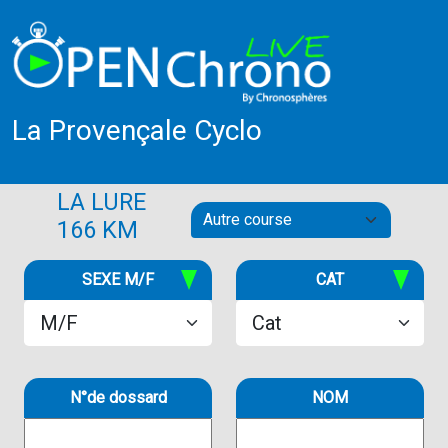
La Provençale Cyclo
LA LURE
166 KM
SEXE M/F
CAT
N°de dossard
NOM