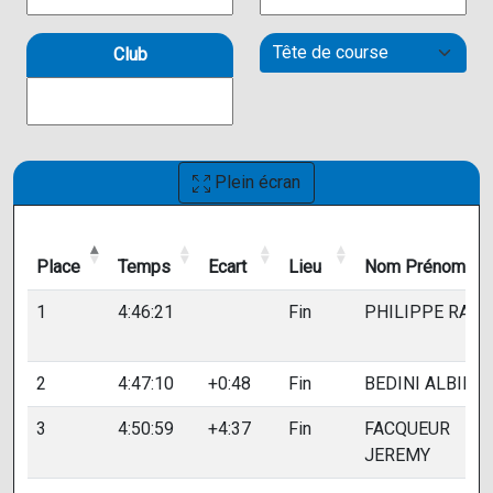
Club
Plein écran
Place
Temps
Ecart
Lieu
Nom Prénom
Place
Temps
Ecart
Lieu
Nom Prénom
1
4:46:21
Fin
PHILIPPE RAFA
2
4:47:10
+0:48
Fin
BEDINI ALBIN
3
4:50:59
+4:37
Fin
FACQUEUR
JEREMY