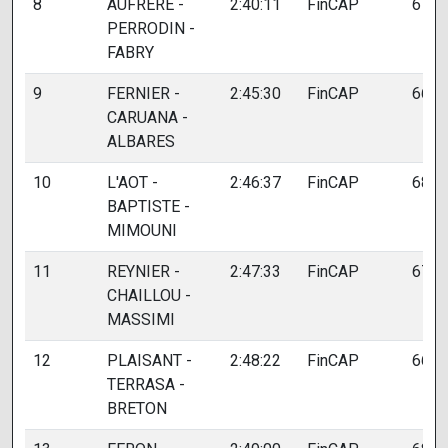
8
AUFRERE -
2:40:11
FinCAP
674
PERRODIN -
FABRY
9
FERNIER -
2:45:30
FinCAP
667
CARUANA -
ALBARES
10
L'AOT -
2:46:37
FinCAP
685
BAPTISTE -
MIMOUNI
11
REYNIER -
2:47:33
FinCAP
670
CHAILLOU -
MASSIMI
12
PLAISANT -
2:48:22
FinCAP
669
TERRASA -
BRETON