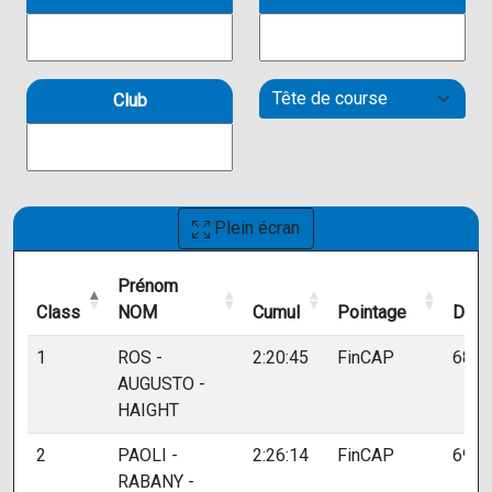
Club
Plein écran
Prénom
Class
NOM
Cumul
Pointage
Doss
Class
Prénom
Cumul
Pointage
Doss
1
ROS -
2:20:45
FinCAP
688
NOM
AUGUSTO -
HAIGHT
2
PAOLI -
2:26:14
FinCAP
693
RABANY -