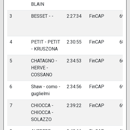
BLAIN
3
BESSET - -
2:27:34
FinCAP
695
4
PETIT - PETIT
2:30:55
FinCAP
683
- KRUSZONA
5
CHATAGNO -
2:34:53
FinCAP
666
HERVE -
COSSANO
6
Shaw - como -
2:34:56
FinCAP
694
guglielmi
7
CHIOCCA -
2:39:22
FinCAP
691
CHIOCCA -
SOLAZZO