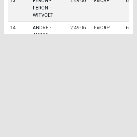
13
FERON -
2:49:00
FinCAP
682
FERON -
WITVOET
14
ANDRE -
2:49:06
FinCAP
662
ANDRE -
ANDRE
15
SCHENEIDER -
2:52:02
FinCAP
687
NAVARRE -
TREUSSARD
16
DAVY -
2:53:59
FinCAP
661
PETRAKIAN -
BORDES
17
LEMERLE -
2:56:17
FinCAP
668
BONNET -
ROUHETTE
18
BOUGHANEM -
2:58:36
FinCAP
680