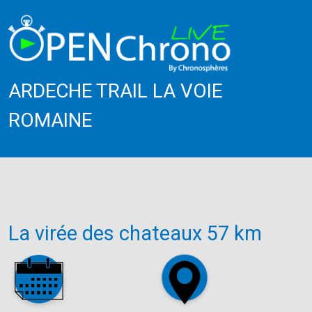
ARDECHE TRAIL LA VOIE
ROMAINE
La virée des chateaux 57 km